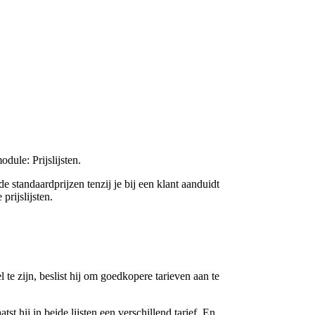
ule: Prijslijsten.
 standaardprijzen tenzij je bij een klant aanduidt
prijslijsten.
te zijn, beslist hij om goedkopere tarieven aan te
atst hij in beide lijsten een verschillend tarief. En