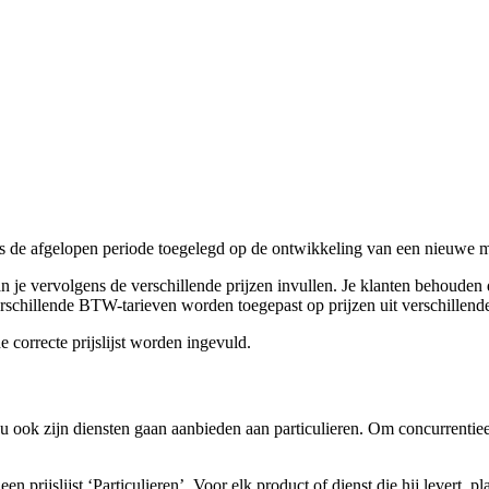
 de afgelopen periode toegelegd op de ontwikkeling van een nieuwe mod
 je vervolgens de verschillende prijzen invullen. Je klanten behouden de
rschillende BTW-tarieven worden toegepast op prijzen uit verschillende 
e correcte prijslijst worden ingevuld.
 ook zijn diensten gaan aanbieden aan particulieren. Om concurrentieel 
en prijslijst ‘Particulieren’. Voor elk product of dienst die hij levert, pla