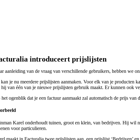
acturalia introduceert prijslijsten
ar aanleiding van de vraag van verschillende gebruikers, hebben we ons
 kan je nu meerdere prijslijsten aanmaken. Voor elk van je producten kan
t hij van één van je nieuwe prijslijsten gebruik maakt. Er kunnen ook ve
 het ogenblik dat je een factuur aanmaakt zal automatisch de prijs van d
orbeeld
inman Karel onderhoudt tuinen, groot en klein, van bedrijven. Hij wil nu
kenen voor particulieren.
el maakt in Facturalia twee prijslijsten aan, een prijslijst ‘Bedrijven’ en e