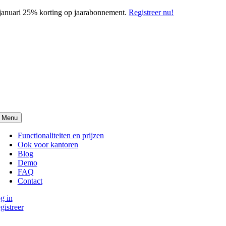
Skip
 januari 25% korting op jaarabonnement.
Registreer nu!
to
content
Menu
Functionaliteiten en prijzen
Ook voor kantoren
Blog
Demo
FAQ
Contact
g in
gistreer