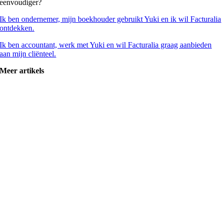
eenvoudiger?
Ik ben ondernemer, mijn boekhouder gebruikt Yuki en ik wil Facturalia
ontdekken.
Ik ben accountant, werk met Yuki en wil Facturalia graag aanbieden
aan mijn cliënteel.
Meer artikels